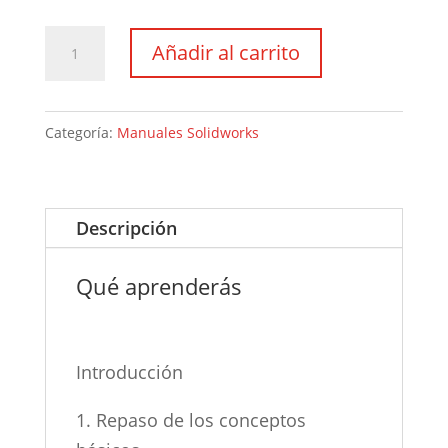
Manual
Añadir al carrito
de
SOLIDWORKS
Dibujo
Categoría:
Manuales Solidworks
Técnico
cantidad
Descripción
Qué aprenderás
Introducción
1. Repaso de los conceptos