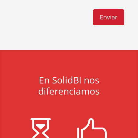
En SolidBI nos
diferenciamos

