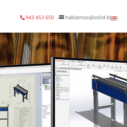
943 453 650
hablamos@solid-bi.es