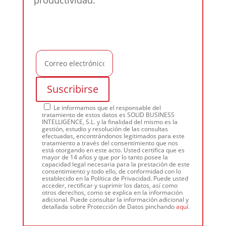
productividad.
Le informamos que el responsable del
tratamiento de estos datos es SOLID BUSINESS
INTELLIGENCE, S.L. y la finalidad del mismo es la
gestión, estudio y resolución de las consultas
efectuadas, encontrándonos legitimados para este
tratamiento a través del consentimiento que nos
está otorgando en este acto. Usted certifica que es
mayor de 14 años y que por lo tanto posee la
capacidad legal necesaria para la prestación de este
consentimiento y todo ello, de conformidad con lo
establecido en la Política de Privacidad. Puede usted
acceder, rectificar y suprimir los datos, así como
otros derechos, como se explica en la información
adicional. Puede consultar la información adicional y
detallada sobre Protección de Datos pinchando
aquí
.