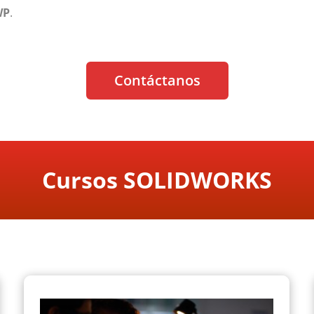
WP
.
Contáctanos
Cursos SOLIDWORKS