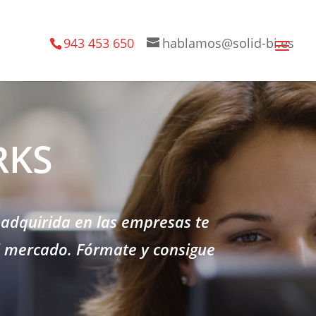
943 453 650
hablamos@solid-bi.es
RKS
 adquirida en las empresas te
l mercado. Fórmate y consigue