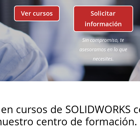
Ver cursos
Solicitar
información
Sin
compromiso, te
asesoramos
en lo que
necesites.
s en cursos de SOLIDWORKS 
uestro centro de formación.