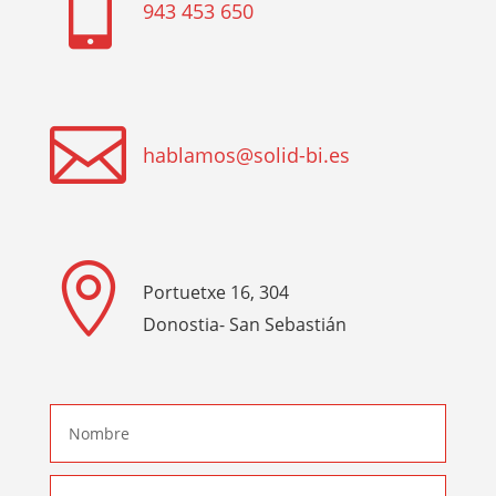

943 453 650

hablamos@solid-bi.es

Portuetxe 16, 304
Donostia- San Sebastián