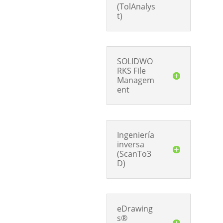
(TolAnalys
t)
SOLIDWO
RKS File
Managem
ent
Ingeniería
inversa
(ScanTo3
D)
eDrawing
s®