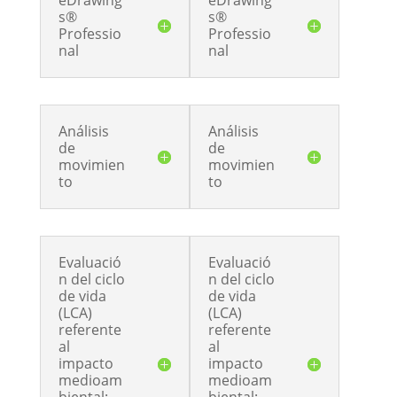
eDrawing
eDrawing
s®
s®
Professio
Professio
nal
nal
Análisis
Análisis
de
de
movimien
movimien
to
to
Evaluació
Evaluació
n del ciclo
n del ciclo
de vida
de vida
(LCA)
(LCA)
referente
referente
al
al
impacto
impacto
medioam
medioam