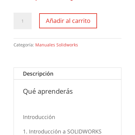
Manual
Añadir al carrito
SOLIDWORKS
MBD
Planos
Categoría:
Manuales Solidworks
Interactivos
cantidad
Descripción
Qué aprenderás
Introducción
1. Introducción a SOLIDWORKS