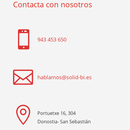
Contacta con nosotros

943 453 650

hablamos@solid-bi.es

Portuetxe 16, 304
Donostia- San Sebastián