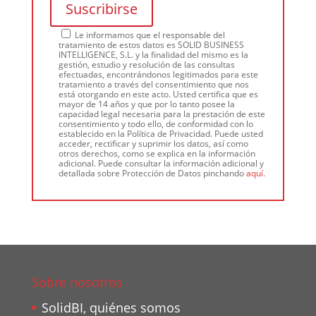
Le informamos que el responsable del
tratamiento de estos datos es SOLID BUSINESS
INTELLIGENCE, S.L. y la finalidad del mismo es la
gestión, estudio y resolución de las consultas
efectuadas, encontrándonos legitimados para este
tratamiento a través del consentimiento que nos
está otorgando en este acto. Usted certifica que es
mayor de 14 años y que por lo tanto posee la
capacidad legal necesaria para la prestación de este
consentimiento y todo ello, de conformidad con lo
establecido en la Política de Privacidad. Puede usted
acceder, rectificar y suprimir los datos, así como
otros derechos, como se explica en la información
adicional. Puede consultar la información adicional y
detallada sobre Protección de Datos pinchando
aquí
.
Sobre nosotros
SolidBI, quiénes somos