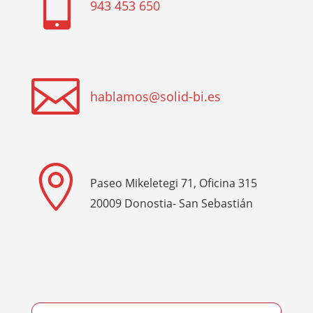

943 453 650

hablamos@solid-bi.es

Paseo Mikeletegi 71, Oficina 315
20009 Donostia- San Sebastián