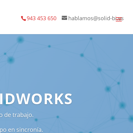
943 453 650
hablamos@solid-bi.es
OLIDWORKS
o de trabajo.
po en sincronía.