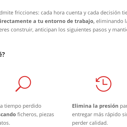
dmite fricciones: cada hora cuenta y cada decisión ti
irectamente a tu entorno de trabajo,
eliminando la
res construir, anticipan los siguientes pasos y mant
é?
U

ta tiempo perdido
Elimina la presión
pa
scando
ficheros, piezas
entregar más rápido si
atos.
perder calidad.