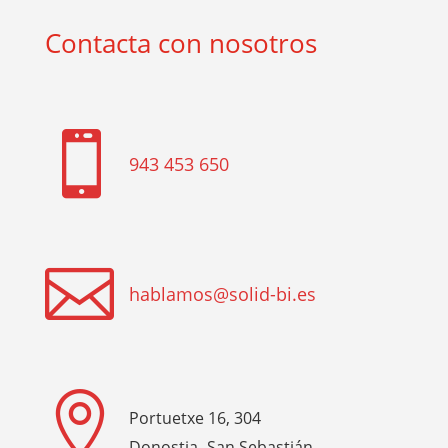
Contacta con nosotros

943 453 650

hablamos@solid-bi.es

Portuetxe 16, 304
Donostia- San Sebastián