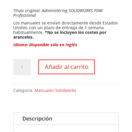
Título original: Administering SOLIDWORKS PDM
Professional
Los manuales se envían directamente desde Estados
Unidos, con un plazo de entrega de 1 semana
habitualmente.
*No se incluyen los costes por
aranceles.
Idioma: Disponible sólo en Inglés
Manual
Añadir al carrito
Administración
de
SOLIDWORKS
Categoría:
Manuales Solidworks
PDM
Professional
cantidad
Descripción