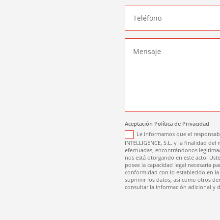
Aceptación Política de Privacidad
Le informamos que el responsabl
INTELLIGENCE, S.L. y la finalidad del 
efectuadas, encontrándonos legitimad
nos está otorgando en este acto. Uste
posee la capacidad legal necesaria pa
conformidad con lo establecido en la P
suprimir los datos, así como otros de
consultar la información adicional y