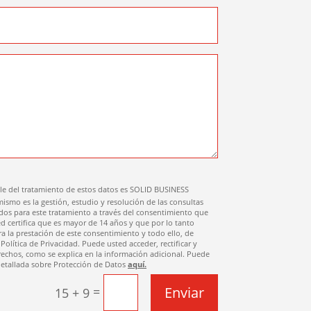
e del tratamiento de estos datos es SOLID BUSINESS
mismo es la gestión, estudio y resolución de las consultas
os para este tratamiento a través del consentimiento que
d certifica que es mayor de 14 años y que por lo tanto
ra la prestación de este consentimiento y todo ello, de
olítica de Privacidad. Puede usted acceder, rectificar y
rechos, como se explica en la información adicional. Puede
 detallada sobre Protección de Datos
aquí.
Enviar
=
15 + 9