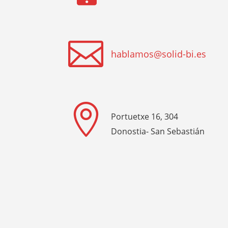

hablamos@solid-bi.es

Portuetxe 16, 304
Donostia- San Sebastián