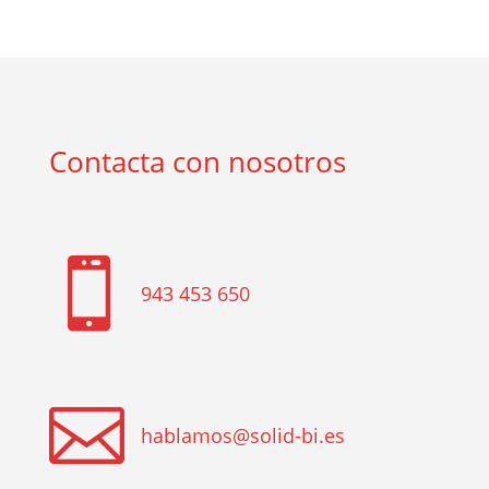
Contacta con nosotros

943 453 650

hablamos@solid-bi.es