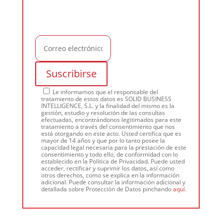
Le informamos que el responsable del
tratamiento de estos datos es SOLID BUSINESS
INTELLIGENCE, S.L. y la finalidad del mismo es la
gestión, estudio y resolución de las consultas
efectuadas, encontrándonos legitimados para este
tratamiento a través del consentimiento que nos
está otorgando en este acto. Usted certifica que es
mayor de 14 años y que por lo tanto posee la
capacidad legal necesaria para la prestación de este
consentimiento y todo ello, de conformidad con lo
establecido en la Política de Privacidad. Puede usted
acceder, rectificar y suprimir los datos, así como
otros derechos, como se explica en la información
adicional. Puede consultar la información adicional y
detallada sobre Protección de Datos pinchando
aquí
.