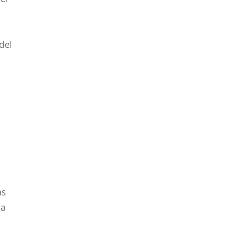
del
as
sa