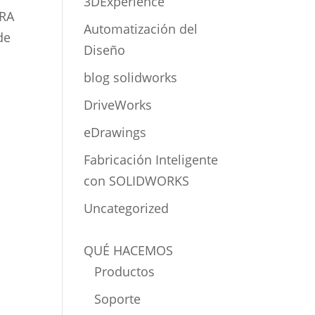
3DExperience
URA
Automatización del
de
Diseño
blog solidworks
DriveWorks
eDrawings
Fabricación Inteligente
con SOLIDWORKS
a
Uncategorized
QUÉ HACEMOS
Productos
Soporte