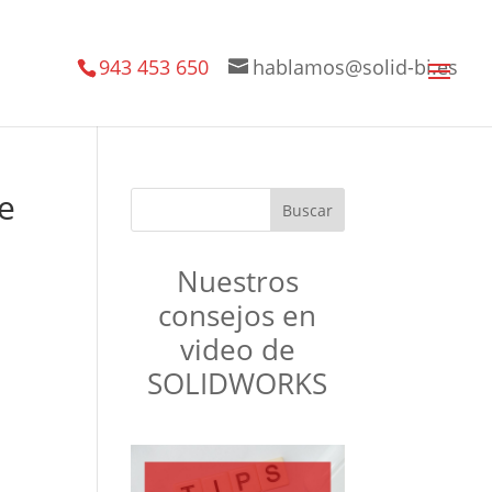
943 453 650
hablamos@solid-bi.es
ue
Nuestros
consejos en
video de
SOLIDWORKS