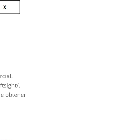
rcial.
tsight/.
de obtener