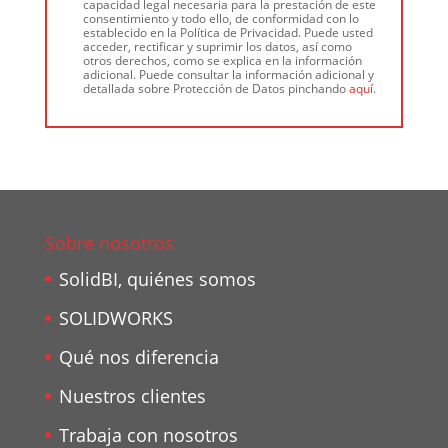
capacidad legal necesaria para la prestación de este
consentimiento y todo ello, de conformidad con lo
establecido en la Política de Privacidad. Puede usted
acceder, rectificar y suprimir los datos, así como
otros derechos, como se explica en la información
adicional. Puede consultar la información adicional y
detallada sobre Protección de Datos pinchando
aquí
.
Sobre nosotros
SolidBI, quiénes somos
SOLIDWORKS
Qué nos diferencia
Nuestros clientes
Trabaja con nosotros