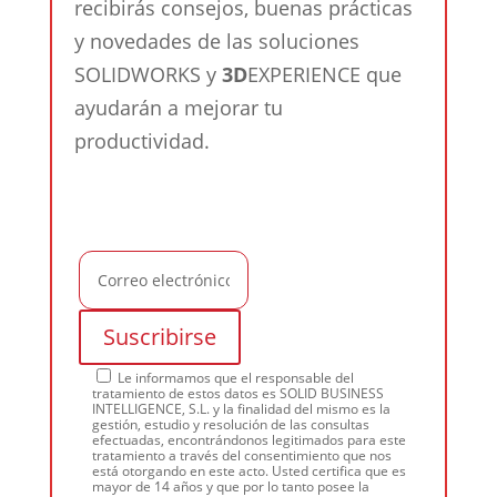
recibirás consejos, buenas prácticas
y novedades de las soluciones
SOLIDWORKS y
3D
EXPERIENCE que
ayudarán a mejorar tu
productividad.
Le informamos que el responsable del
tratamiento de estos datos es SOLID BUSINESS
INTELLIGENCE, S.L. y la finalidad del mismo es la
gestión, estudio y resolución de las consultas
efectuadas, encontrándonos legitimados para este
tratamiento a través del consentimiento que nos
está otorgando en este acto. Usted certifica que es
mayor de 14 años y que por lo tanto posee la