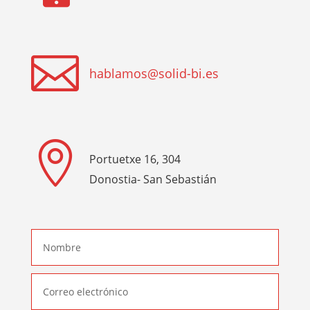

hablamos@solid-bi.es

Portuetxe 16, 304
Donostia- San Sebastián