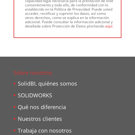
capacidad legal necesaria para la prestación de este
consentimiento y todo ello, de conformidad con lo
establecido en la Política de Privacidad. Puede usted
acceder, rectificar y suprimir los datos, así como
otros derechos, como se explica en la información
adicional. Puede consultar la información adicional y
detallada sobre Protección de Datos pinchando
aquí
.
Sobre nosotros
SolidBI, quiénes somos
SOLIDWORKS
Qué nos diferencia
Nuestros clientes
Trabaja con nosotros