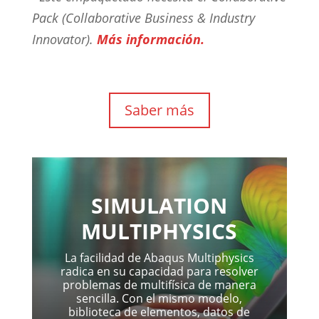
Pack (Collaborative Business & Industry
Innovator).
Más información.
Saber más
SIMULATION
MULTIPHYSICS
La facilidad de Abaqus Multiphysics
radica en su capacidad para resolver
problemas de multifísica de manera
sencilla. Con el mismo modelo,
biblioteca de elementos, datos de