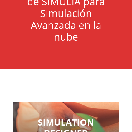
de SIMULIA para
Simulación
Avanzada en la
nube
SIMULATION