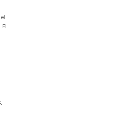
 el
 El
.