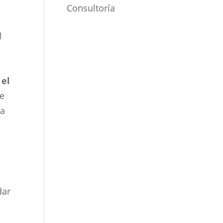
Consultoría
l
 el
ue
da
dar