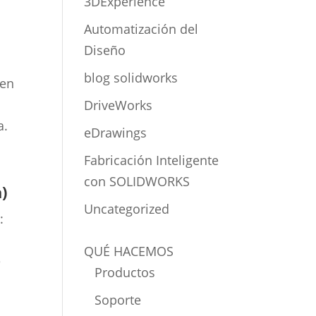
3DExperience
Automatización del
Diseño
blog solidworks
 en
DriveWorks
a.
eDrawings
Fabricación Inteligente
con SOLIDWORKS
)
Uncategorized
:
QUÉ HACEMOS
e
Productos
Soporte