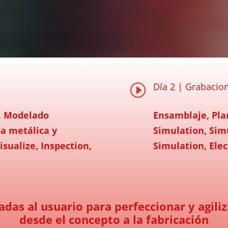
Día 2 | Grabacio
I
a, Modelado
Ensamblaje, Pla
a metálica y
Simulation, Sim
isualize, Inspection,
Simulation, Elect
das al usuario para perfeccionar y agiliz
desde el concepto a la fabricación