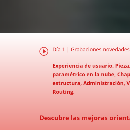
Día 1 | Grabaciones novedades
I
Experiencia de usuario, Piez
paramétrico en la nube, Chap
estructura, Administración, V
Routing.
Descubre las mejoras orienta