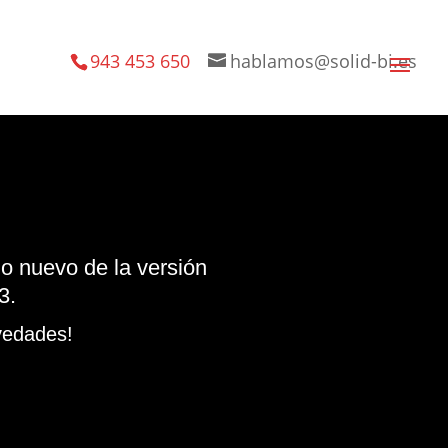
943 453 650
hablamos@solid-bi.es
o nuevo de la versión
3.
vedades!