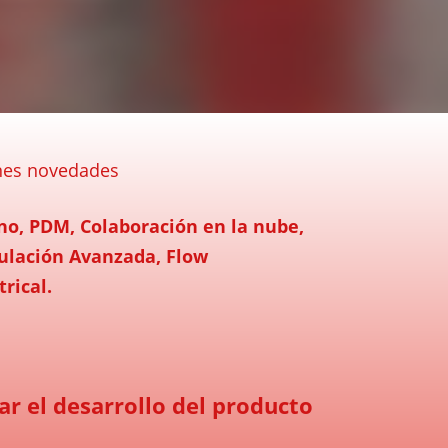
nes novedades
no, PDM, Colaboración en la nube,
ulación Avanzada, Flow
rical.
ar el desarrollo del producto