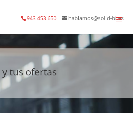
943 453 650
hablamos@solid-bi.es
 tus ofertas