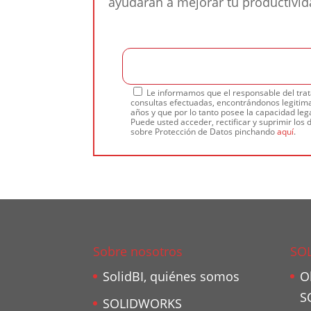
ayudarán a mejorar tu productivi
Le informamos que el responsable del trat
consultas efectuadas, encontrándonos legitima
años y que por lo tanto posee la capacidad lega
Puede usted acceder, rectificar y suprimir los 
sobre Protección de Datos pinchando
aquí
.
Sobre nosotros
SO
SolidBI, quiénes somos
O
S
SOLIDWORKS