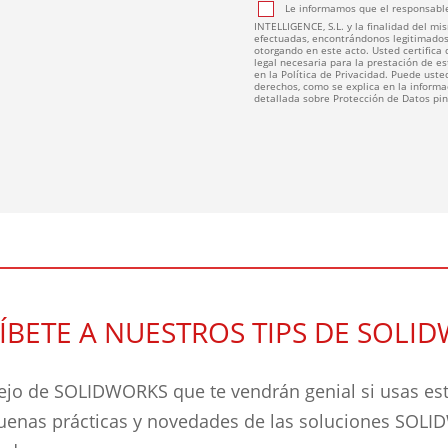
Le informamos que el responsable
INTELLIGENCE, S.L. y la finalidad del mis
efectuadas, encontrándonos legitimados
otorgando en este acto. Usted certifica
legal necesaria para la prestación de e
en la Política de Privacidad. Puede usted
derechos, como se explica en la informac
detallada sobre Protección de Datos p
ÍBETE A NUESTROS TIPS DE SOLI
jo de SOLIDWORKS que te vendrán genial si usas este
buenas prácticas y novedades de las soluciones SOL