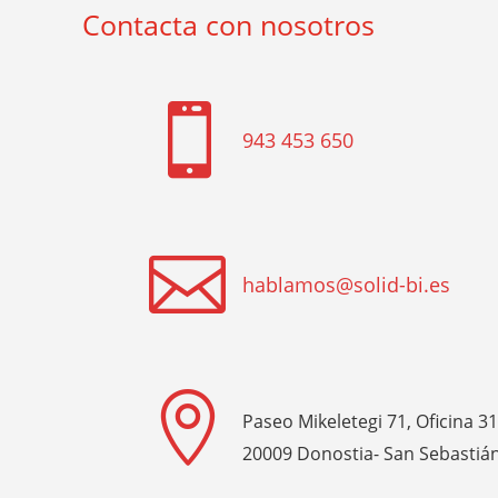
Contacta con nosotros

943 453 650

hablamos@solid-bi.es

Paseo Mikeletegi 71, Oficina 3
20009 Donostia- San Sebastiá