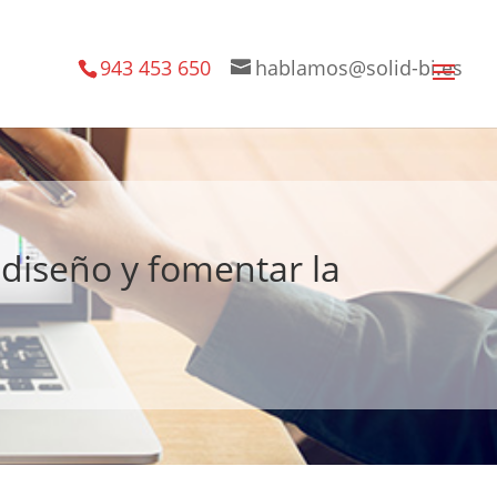
943 453 650
hablamos@solid-bi.es
diseño y fomentar la