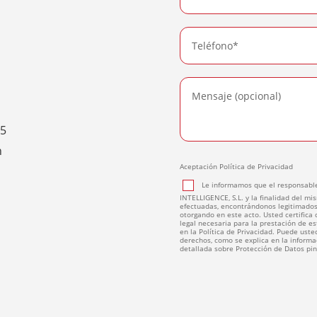
15
n
Aceptación Política de Privacidad
Le informamos que el responsable
INTELLIGENCE, S.L. y la finalidad del mis
efectuadas, encontrándonos legitimados
otorgando en este acto. Usted certifica
legal necesaria para la prestación de e
en la Política de Privacidad. Puede usted
derechos, como se explica en la informac
detallada sobre Protección de Datos p