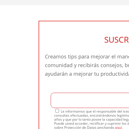
SUSCR
Creamos tips para mejorar el mane
comunidad y recibirás consejos, 
ayudarán a mejorar tu productivi
Le informamos que el responsable del trat
consultas efectuadas, encontrándonos legitima
años y que por lo tanto posee la capacidad lega
Puede usted acceder, rectificar y suprimir los 
sobre Protección de Datos pinchando
aquí
.