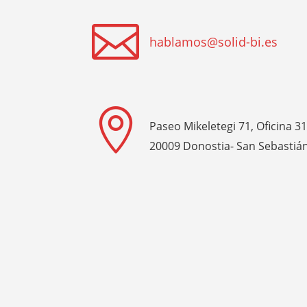

hablamos@solid-bi.es

Paseo Mikeletegi 71, Oficina 3
20009 Donostia- San Sebastiá