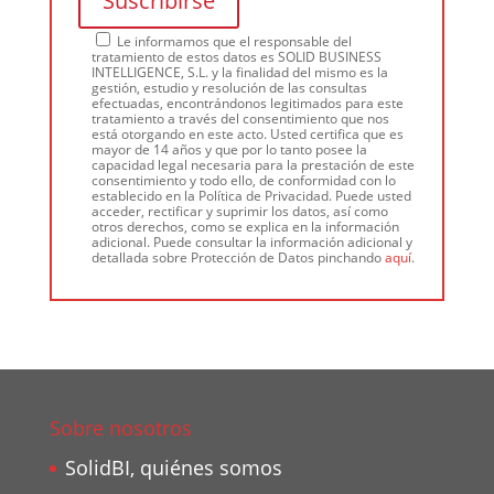
Le informamos que el responsable del
tratamiento de estos datos es SOLID BUSINESS
INTELLIGENCE, S.L. y la finalidad del mismo es la
gestión, estudio y resolución de las consultas
efectuadas, encontrándonos legitimados para este
tratamiento a través del consentimiento que nos
está otorgando en este acto. Usted certifica que es
mayor de 14 años y que por lo tanto posee la
capacidad legal necesaria para la prestación de este
consentimiento y todo ello, de conformidad con lo
establecido en la Política de Privacidad. Puede usted
acceder, rectificar y suprimir los datos, así como
otros derechos, como se explica en la información
adicional. Puede consultar la información adicional y
detallada sobre Protección de Datos pinchando
aquí
.
Sobre nosotros
SolidBI, quiénes somos