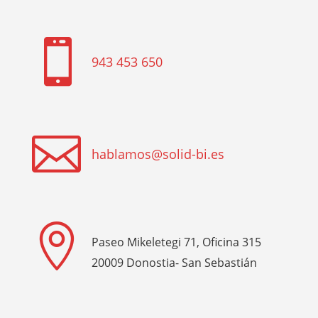

943 453 650

hablamos@solid-bi.es

Paseo Mikeletegi 71, Oficina 315
20009 Donostia- San Sebastián