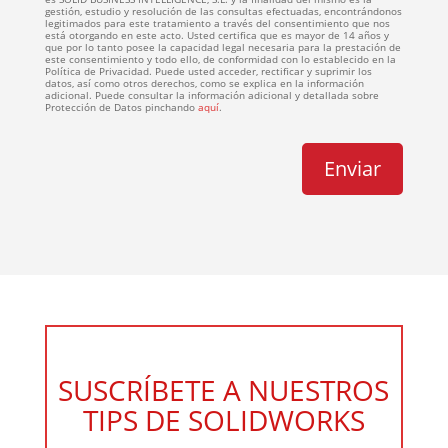
gestión, estudio y resolución de las consultas efectuadas, encontrándonos
legitimados para este tratamiento a través del consentimiento que nos
está otorgando en este acto. Usted certifica que es mayor de 14 años y
que por lo tanto posee la capacidad legal necesaria para la prestación de
este consentimiento y todo ello, de conformidad con lo establecido en la
Política de Privacidad. Puede usted acceder, rectificar y suprimir los
datos, así como otros derechos, como se explica en la información
adicional. Puede consultar la información adicional y detallada sobre
Protección de Datos pinchando
aquí
.
SUSCRÍBETE A NUESTROS
TIPS DE SOLIDWORKS