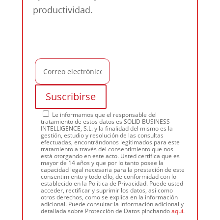
productividad.
Le informamos que el responsable del
tratamiento de estos datos es SOLID BUSINESS
INTELLIGENCE, S.L. y la finalidad del mismo es la
gestión, estudio y resolución de las consultas
efectuadas, encontrándonos legitimados para este
tratamiento a través del consentimiento que nos
está otorgando en este acto. Usted certifica que es
mayor de 14 años y que por lo tanto posee la
capacidad legal necesaria para la prestación de este
consentimiento y todo ello, de conformidad con lo
establecido en la Política de Privacidad. Puede usted
acceder, rectificar y suprimir los datos, así como
otros derechos, como se explica en la información
adicional. Puede consultar la información adicional y
detallada sobre Protección de Datos pinchando
aquí
.