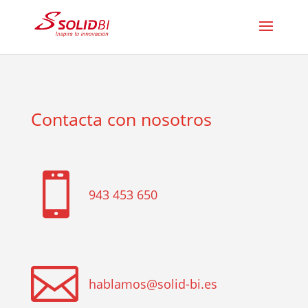
Contacta con nosotros

943 453 650

hablamos@solid-bi.es