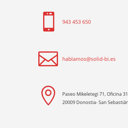

943 453 650

hablamos@solid-bi.es

Paseo Mikeletegi 71, Oficina 3
20009 Donostia- San Sebastiá