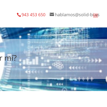
943 453 650
hablamos@solid-bi.es
r mí?