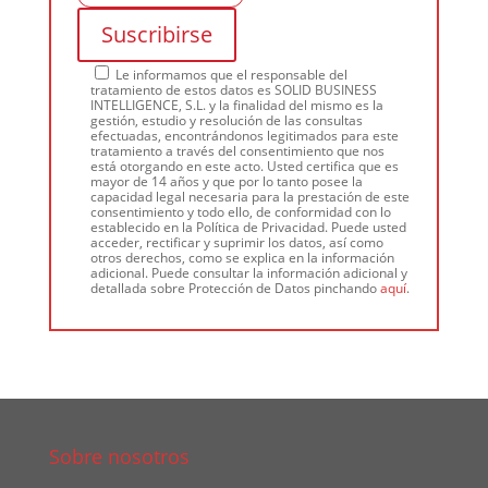
Le informamos que el responsable del
tratamiento de estos datos es SOLID BUSINESS
INTELLIGENCE, S.L. y la finalidad del mismo es la
gestión, estudio y resolución de las consultas
efectuadas, encontrándonos legitimados para este
tratamiento a través del consentimiento que nos
está otorgando en este acto. Usted certifica que es
mayor de 14 años y que por lo tanto posee la
capacidad legal necesaria para la prestación de este
consentimiento y todo ello, de conformidad con lo
establecido en la Política de Privacidad. Puede usted
acceder, rectificar y suprimir los datos, así como
otros derechos, como se explica en la información
adicional. Puede consultar la información adicional y
detallada sobre Protección de Datos pinchando
aquí
.
Sobre nosotros