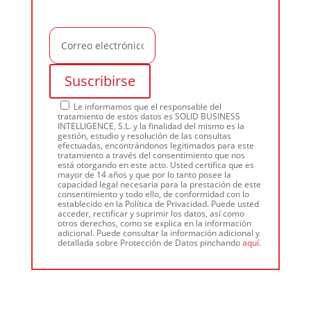
Le informamos que el responsable del
tratamiento de estos datos es SOLID BUSINESS
INTELLIGENCE, S.L. y la finalidad del mismo es la
gestión, estudio y resolución de las consultas
efectuadas, encontrándonos legitimados para este
tratamiento a través del consentimiento que nos
está otorgando en este acto. Usted certifica que es
mayor de 14 años y que por lo tanto posee la
capacidad legal necesaria para la prestación de este
consentimiento y todo ello, de conformidad con lo
establecido en la Política de Privacidad. Puede usted
acceder, rectificar y suprimir los datos, así como
otros derechos, como se explica en la información
adicional. Puede consultar la información adicional y
detallada sobre Protección de Datos pinchando
aquí
.