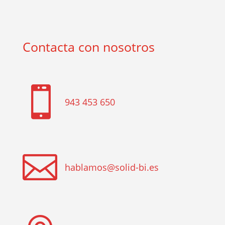
Contacta con nosotros

943 453 650

hablamos@solid-bi.es