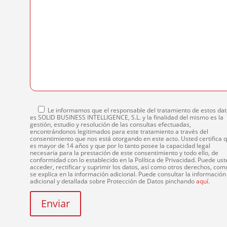
Le informamos que el responsable del tratamiento de estos da
es SOLID BUSINESS INTELLIGENCE, S.L. y la finalidad del mismo es la
gestión, estudio y resolución de las consultas efectuadas,
encontrándonos legitimados para este tratamiento a través del
consentimiento que nos está otorgando en este acto. Usted certifica 
es mayor de 14 años y que por lo tanto posee la capacidad legal
necesaria para la prestación de este consentimiento y todo ello, de
conformidad con lo establecido en la Política de Privacidad. Puede ust
acceder, rectificar y suprimir los datos, así como otros derechos, com
se explica en la información adicional. Puede consultar la información
adicional y detallada sobre Protección de Datos pinchando
aquí
.