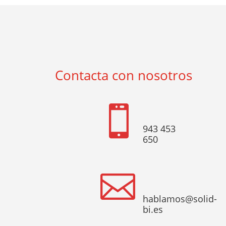
Contacta con nosotros

943 453
650

hablamos@solid-
bi.es