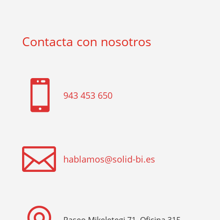
Contacta con nosotros

943 453 650

hablamos@solid-bi.es
Paseo Mikeletegi 71, Oficina 315