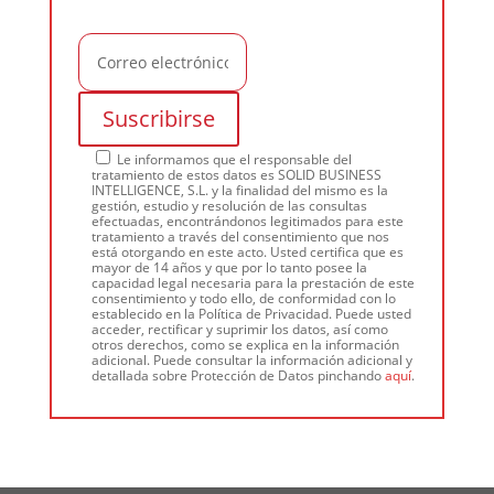
Le informamos que el responsable del
tratamiento de estos datos es SOLID BUSINESS
INTELLIGENCE, S.L. y la finalidad del mismo es la
gestión, estudio y resolución de las consultas
efectuadas, encontrándonos legitimados para este
tratamiento a través del consentimiento que nos
está otorgando en este acto. Usted certifica que es
mayor de 14 años y que por lo tanto posee la
capacidad legal necesaria para la prestación de este
consentimiento y todo ello, de conformidad con lo
establecido en la Política de Privacidad. Puede usted
acceder, rectificar y suprimir los datos, así como
otros derechos, como se explica en la información
adicional. Puede consultar la información adicional y
detallada sobre Protección de Datos pinchando
aquí
.