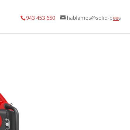
943 453 650
hablamos@solid-bi.es