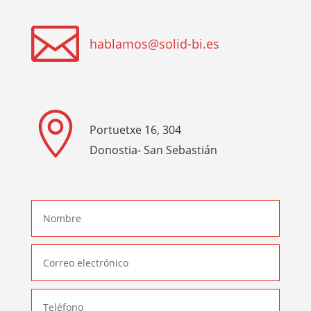

hablamos@solid-bi.es

Portuetxe 16, 304
Donostia- San Sebastián