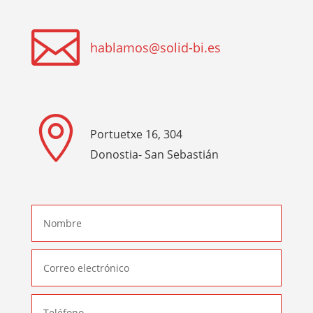

hablamos@solid-bi.es

Portuetxe 16, 304
Donostia- San Sebastián