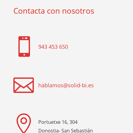
Contacta con nosotros

943 453 650

hablamos@solid-bi.es

Portuetxe 16, 304
Donostia- San Sebastián