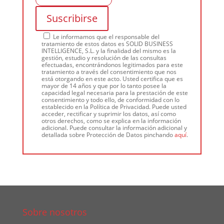
Le informamos que el responsable del
tratamiento de estos datos es SOLID BUSINESS
INTELLIGENCE, S.L. y la finalidad del mismo es la
gestión, estudio y resolución de las consultas
efectuadas, encontrándonos legitimados para este
tratamiento a través del consentimiento que nos
está otorgando en este acto. Usted certifica que es
mayor de 14 años y que por lo tanto posee la
capacidad legal necesaria para la prestación de este
consentimiento y todo ello, de conformidad con lo
establecido en la Política de Privacidad. Puede usted
acceder, rectificar y suprimir los datos, así como
otros derechos, como se explica en la información
adicional. Puede consultar la información adicional y
detallada sobre Protección de Datos pinchando
aquí
.
Sobre nosotros