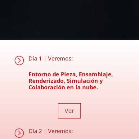
Día 1 | Veremos:
=
Entorno de Pieza, Ensamblaje,
Renderizado, Simulación y
Colaboración en la nube.
Ver
Día 2 | Veremos:
=