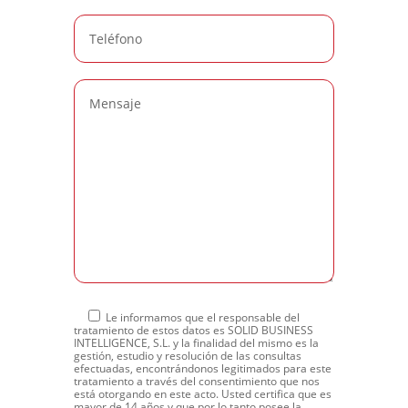
Le informamos que el responsable del
tratamiento de estos datos es SOLID BUSINESS
INTELLIGENCE, S.L. y la finalidad del mismo es la
gestión, estudio y resolución de las consultas
efectuadas, encontrándonos legitimados para este
tratamiento a través del consentimiento que nos
está otorgando en este acto. Usted certifica que es
mayor de 14 años y que por lo tanto posee la