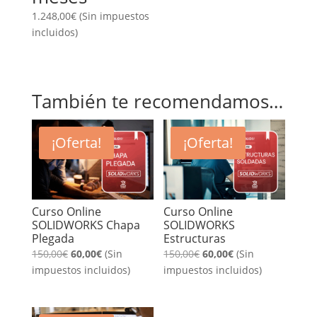
1.248,00
€
(Sin impuestos
incluidos)
También te recomendamos…
¡Oferta!
¡Oferta!
Curso Online
Curso Online
SOLIDWORKS Chapa
SOLIDWORKS
Plegada
Estructuras
El
El
El
El
150,00
€
60,00
€
(Sin
150,00
€
60,00
€
(Sin
precio
precio
precio
precio
impuestos incluidos)
impuestos incluidos)
original
actual
original
actual
era:
es:
era:
es: