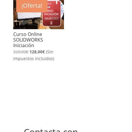
150,00€.
60,00€.
150,00€.
60,00€.
¡Oferta!
Curso Online
SOLIDWORKS
Iniciación
El
El
320,00
€
128,00
€
(Sin
precio
precio
impuestos incluidos)
original
actual
era:
es:
320,00€.
128,00€.
Contacta con