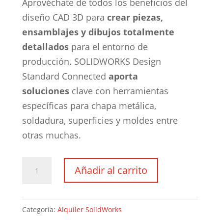
Aprovéchate de todos los beneficios del
diseño CAD 3D para
crear piezas,
ensamblajes y dibujos totalmente
detallados
para el entorno de
producción. SOLIDWORKS Design
Standard Connected
aporta
soluciones
clave con herramientas
específicas para chapa metálica,
soldadura, superficies y moldes entre
otras muchas.
SOLIDWORKS
Añadir al carrito
Design
Standard
Connected
Categoría:
Alquiler SolidWorks