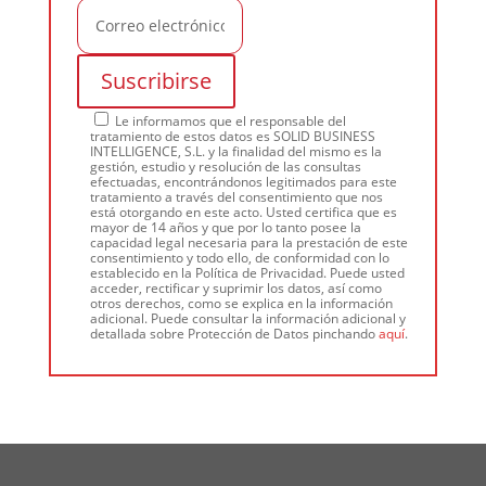
Le informamos que el responsable del
tratamiento de estos datos es SOLID BUSINESS
INTELLIGENCE, S.L. y la finalidad del mismo es la
gestión, estudio y resolución de las consultas
efectuadas, encontrándonos legitimados para este
tratamiento a través del consentimiento que nos
está otorgando en este acto. Usted certifica que es
mayor de 14 años y que por lo tanto posee la
capacidad legal necesaria para la prestación de este
consentimiento y todo ello, de conformidad con lo
establecido en la Política de Privacidad. Puede usted
acceder, rectificar y suprimir los datos, así como
otros derechos, como se explica en la información
adicional. Puede consultar la información adicional y
detallada sobre Protección de Datos pinchando
aquí
.