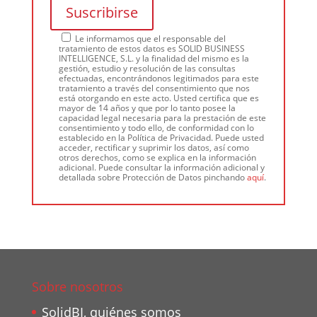
Le informamos que el responsable del
tratamiento de estos datos es SOLID BUSINESS
INTELLIGENCE, S.L. y la finalidad del mismo es la
gestión, estudio y resolución de las consultas
efectuadas, encontrándonos legitimados para este
tratamiento a través del consentimiento que nos
está otorgando en este acto. Usted certifica que es
mayor de 14 años y que por lo tanto posee la
capacidad legal necesaria para la prestación de este
consentimiento y todo ello, de conformidad con lo
establecido en la Política de Privacidad. Puede usted
acceder, rectificar y suprimir los datos, así como
otros derechos, como se explica en la información
adicional. Puede consultar la información adicional y
detallada sobre Protección de Datos pinchando
aquí
.
Sobre nosotros
SolidBI, quiénes somos