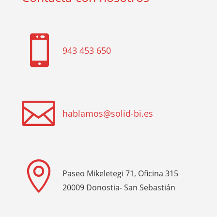

943 453 650

hablamos@solid-bi.es

Paseo Mikeletegi 71, Oficina 315
20009 Donostia- San Sebastián