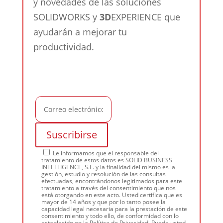
y novedades de las soluciones
SOLIDWORKS y
3D
EXPERIENCE que
ayudarán a mejorar tu
productividad.
Le informamos que el responsable del
tratamiento de estos datos es SOLID BUSINESS
INTELLIGENCE, S.L. y la finalidad del mismo es la
gestión, estudio y resolución de las consultas
efectuadas, encontrándonos legitimados para este
tratamiento a través del consentimiento que nos
está otorgando en este acto. Usted certifica que es
mayor de 14 años y que por lo tanto posee la
capacidad legal necesaria para la prestación de este
consentimiento y todo ello, de conformidad con lo
establecido en la Política de Privacidad. Puede usted