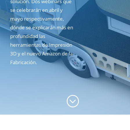
solución. Dos webinars que
se celebrarán en abril y
mayo respectivamente,
dónde se explicarán más en
profundidad las
herramientas de Impresión
3D y el nuevo Amazon de la
Fabricación.
;