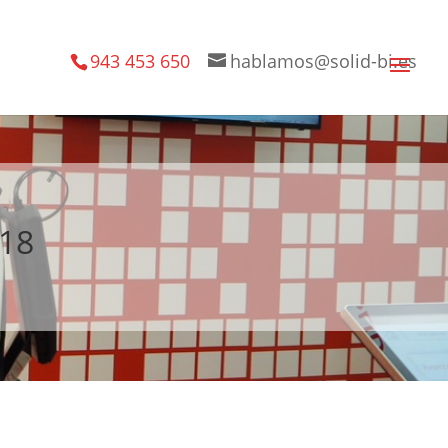
943 453 650
hablamos@solid-bi.es
H18