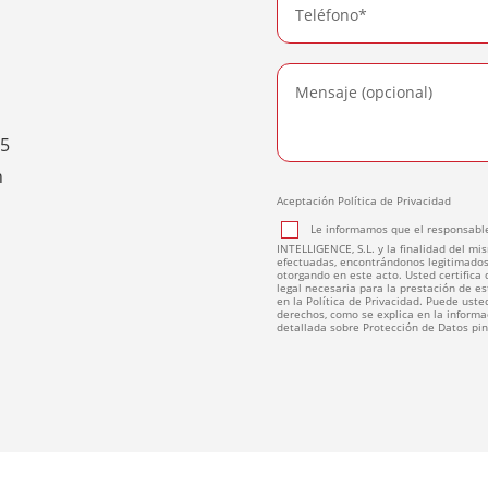
15
n
Aceptación Política de Privacidad
Le informamos que el responsable
INTELLIGENCE, S.L. y la finalidad del mis
efectuadas, encontrándonos legitimados
otorgando en este acto. Usted certifica
legal necesaria para la prestación de e
en la Política de Privacidad. Puede usted
derechos, como se explica en la informac
detallada sobre Protección de Datos p