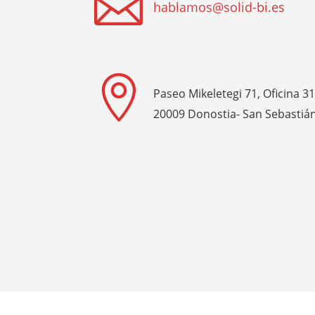

hablamos@solid-bi.es

Paseo Mikeletegi 71, Oficina 3
20009 Donostia- San Sebastiá