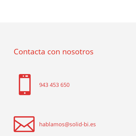
Contacta con nosotros

943 453 650

hablamos@solid-bi.es