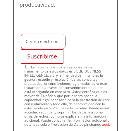
productividad.
Le informamos que el responsable del
tratamiento de estos datos es SOLID BUSINESS
INTELLIGENCE, S.L. y la finalidad del mismo es la
gestión, estudio y resolución de las consultas
efectuadas, encontrándonos legitimados para este
tratamiento a través del consentimiento que nos
está otorgando en este acto. Usted certifica que es
mayor de 14 años y que por lo tanto posee la
capacidad legal necesaria para la prestación de este
consentimiento y todo ello, de conformidad con lo
establecido en la Política de Privacidad. Puede usted
acceder, rectificar y suprimir los datos, así como
otros derechos, como se explica en la información
adicional. Puede consultar la información adicional y
detallada sobre Protección de Datos pinchando
aquí
.