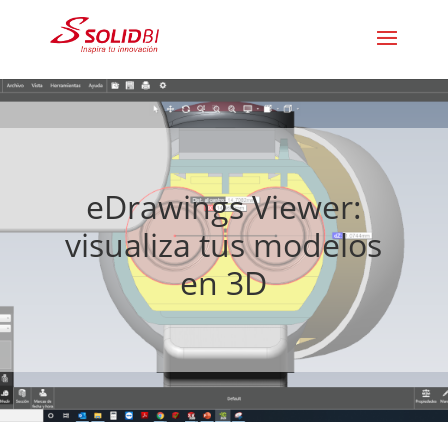
eDrawings Viewer:
visualiza tus modelos
en 3D