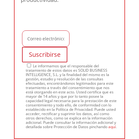
Le informamos que el responsable del
tratamiento de estos datos es SOLID BUSINESS
INTELLIGENCE, S.L. y la finalidad del mismo es la
gestión, estudio y resolución de las consultas
efectuadas, encontrándonos legitimados para este
tratamiento a través del consentimiento que nos
está otorgando en este acto. Usted certifica que es
mayor de 14 años y que por lo tanto posee la
capacidad legal necesaria para la prestación de este
consentimiento y todo ello, de conformidad con lo
establecido en la Política de Privacidad. Puede usted
acceder, rectificar y suprimir los datos, así como
otros derechos, como se explica en la información
adicional. Puede consultar la información adicional y
detallada sobre Protección de Datos pinchando
aquí
.