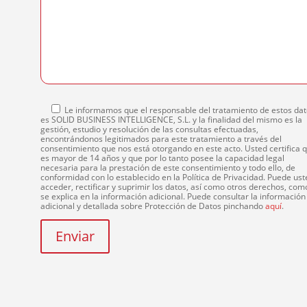
Le informamos que el responsable del tratamiento de estos da
es SOLID BUSINESS INTELLIGENCE, S.L. y la finalidad del mismo es la
gestión, estudio y resolución de las consultas efectuadas,
encontrándonos legitimados para este tratamiento a través del
consentimiento que nos está otorgando en este acto. Usted certifica 
es mayor de 14 años y que por lo tanto posee la capacidad legal
necesaria para la prestación de este consentimiento y todo ello, de
conformidad con lo establecido en la Política de Privacidad. Puede ust
acceder, rectificar y suprimir los datos, así como otros derechos, com
se explica en la información adicional. Puede consultar la información
adicional y detallada sobre Protección de Datos pinchando
aquí
.