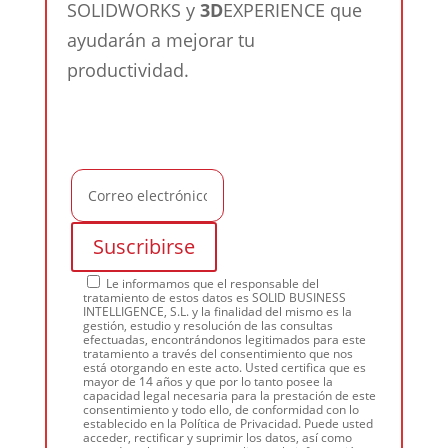
SOLIDWORKS y
3D
EXPERIENCE que
ayudarán a mejorar tu
productividad.
Le informamos que el responsable del
tratamiento de estos datos es SOLID BUSINESS
INTELLIGENCE, S.L. y la finalidad del mismo es la
gestión, estudio y resolución de las consultas
efectuadas, encontrándonos legitimados para este
tratamiento a través del consentimiento que nos
está otorgando en este acto. Usted certifica que es
mayor de 14 años y que por lo tanto posee la
capacidad legal necesaria para la prestación de este
consentimiento y todo ello, de conformidad con lo
establecido en la Política de Privacidad. Puede usted
acceder, rectificar y suprimir los datos, así como