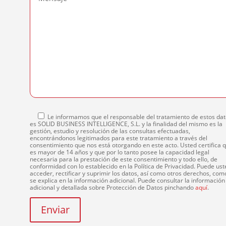
Le informamos que el responsable del tratamiento de estos da
es SOLID BUSINESS INTELLIGENCE, S.L. y la finalidad del mismo es la
gestión, estudio y resolución de las consultas efectuadas,
encontrándonos legitimados para este tratamiento a través del
consentimiento que nos está otorgando en este acto. Usted certifica 
es mayor de 14 años y que por lo tanto posee la capacidad legal
necesaria para la prestación de este consentimiento y todo ello, de
conformidad con lo establecido en la Política de Privacidad. Puede ust
acceder, rectificar y suprimir los datos, así como otros derechos, com
se explica en la información adicional. Puede consultar la información
adicional y detallada sobre Protección de Datos pinchando
aquí
.