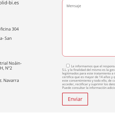
id-bi.es
ficina 304
a- San
trial Noáin-
Le informamos que el responsa
 H, Nº2
S.L. y la finalidad del mismo es la g
legitimados para este tratamiento a 
certifica que es mayor de 14 años y q
z. Navarra
este consentimiento y todo ello, de c
acceder, rectificar y suprimir los da
Puede consultar la información adic