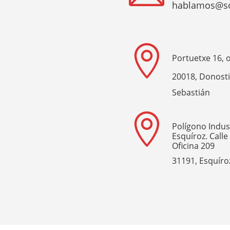
hablamos@sol

Portuetxe 16, o
20018,
Donosti
Sebastián

Polígono Indus
Esquíroz. Calle
Oficina 209
31191, Esquíro