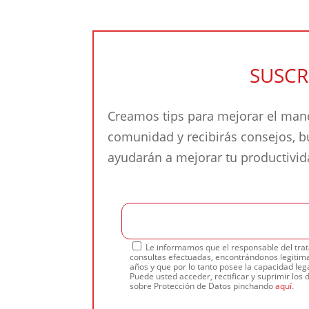
SUSCR
Creamos tips para mejorar el mane
comunidad y recibirás consejos, 
ayudarán a mejorar tu productivi
Le informamos que el responsable del trat
consultas efectuadas, encontrándonos legitima
años y que por lo tanto posee la capacidad lega
Puede usted acceder, rectificar y suprimir los 
sobre Protección de Datos pinchando
aquí
.