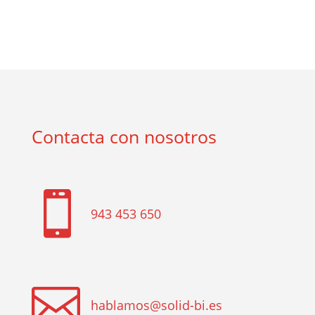
Contacta con nosotros

943 453 650

hablamos@solid-bi.es