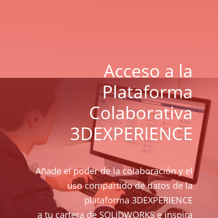
Acceso a la
Plataforma
Colaborativa
3DEXPERIENCE
Añade el poder de la colaboración y el
uso compartido de datos de la
plataforma 3DEXPERIENCE
a tu cartera de SOLIDWORKS e inspira